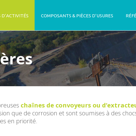
 D’ACTIVITÉS
COMPOSANTS & PIÈCES D’USURES
RÉF
ières
mbreuses
chaînes de convoyeurs ou d’extracte
sion que de corrosion et sont soumises à des choc
es en priorité.