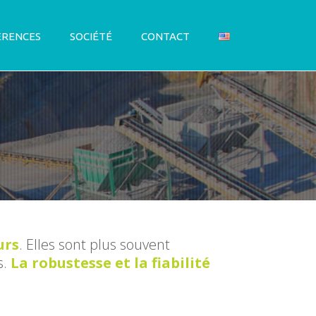
ÉRENCES
SOCIÉTÉ
CONTACT
urs
. Elles sont plus souvent
s.
La robustesse et la fiabilité