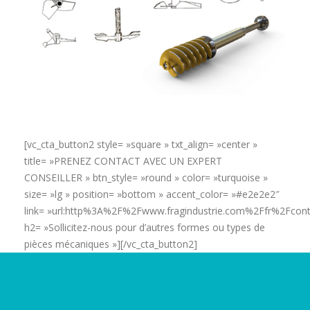
[vc_cta_button2 style= »square » txt_align= »center »
title= »PRENEZ CONTACT AVEC UN EXPERT
CONSEILLER » btn_style= »round » color= »turquoise »
size= »lg » position= »bottom » accent_color= »#e2e2e2″
link= »url:http%3A%2F%2Fwww.fragindustrie.com%2Ffr%2Fcon
h2= »Sollicitez-nous pour d’autres formes ou types de
pièces mécaniques »][/vc_cta_button2]